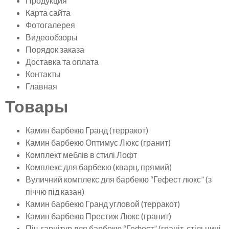
Продукция
Карта сайта
Фотогалерея
Видеообзоры
Порядок заказа
Доставка та оплата
Контакты
Главная
Товары
Камин барбекю Гранд (терракот)
Камин барбекю Оптимус Люкс (гранит)
Комплект меблів в стилі Лофт
Комплекс для барбекю (кварц, прямий)
Вуличний комплекс для барбекю “Гефест люкс” (з
піччю під казан)
Камин барбекю Гранд угловой (терракот)
Камин барбекю Престиж Люкс (гранит)
Піч-гарнітур для барбекю “Гефест” (граніт, стільниці