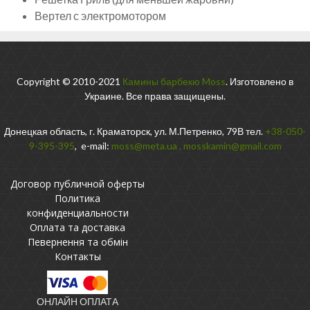
Вертел с электромотором
Copyright © 2010-2021
Камины барбекю Moss
. Изготовлено в
Украине. Все права защищены.
Донецкая область, г. Краматорск, ул. М.Петренко, 79В тел.
+38-050-
9-395-395
, e-mail:
moss@meta.ua
,
mosskamin@gmail.com
Договор публичной оферты
Политика
конфиденциальности
Оплата та доставка
Певернення та обмін
Контакты
ОНЛАЙН ОПЛАТА