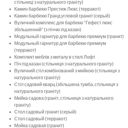
стільниці з натурального граніту)
Камин барбекю Престиж Люкс (терракот)
Камин барбекю Гранд угловой гранит (серый)
Вуличний комплекс для барбекю “Гефест люкс
збільшенний” (з піччю під казан)
Модульный гарнитур для барбекю премиум (гранит)
Модульный гарнитур для барбекю премиум
(терракот)
Комплект меблів з металу в стилі Лофт
Піч під казан (стільниця з натурального граніту)
Вуличний стіл комбінований з мийкою (стільниця з
натурального граніту)
Стіл садовий кварц (збільшена тумба, стільниця з
натурального граніту)
Мийка садова (граніт, стільниця з натурального
граніту)
Стол садовый гранит (серый)
Стол садовый (терракот)
Мойка садовая (гранит)